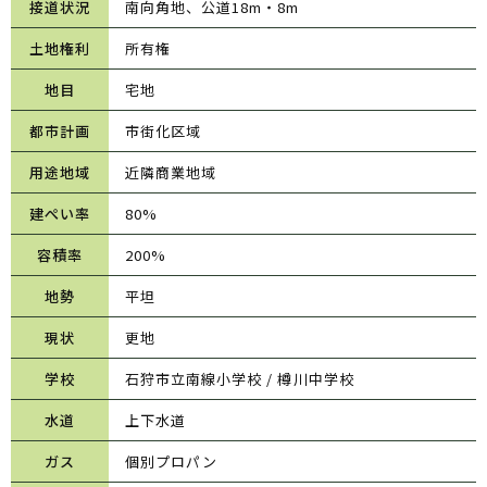
接道状況
南向角地、公道18m・8m
土地権利
所有権
地目
宅地
都市計画
市街化区域
用途地域
近隣商業地域
建ぺい率
80%
容積率
200%
地勢
平坦
現状
更地
学校
石狩市立南線小学校 / 樽川中学校
水道
上下水道
ガス
個別プロパン