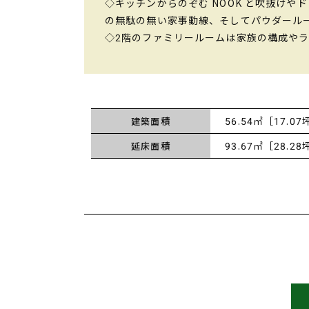
◇キッチンからのぞむ NOOK と吹抜け
の無駄の無い家事動線、そしてパウダールー
◇2階のファミリールームは家族の構成や
56.54㎡［17.07
建築面積
93.67㎡［28.28
延床面積