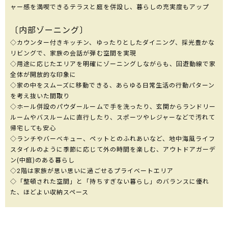
ャー感を満喫できるテラスと庭を併設し、暮らしの充実度もアップ
〔内部ゾーニング〕
◇カウンター付きキッチン、ゆったりとしたダイニング、採光豊かな
リビングで、家族の会話が弾む空間を実現
◇用途に応じたエリアを明確にゾーニングしながらも、回遊動線で家
全体が開放的な印象に
◇家の中をスムーズに移動できる、あらゆる日常生活の行動パターン
を考え抜いた間取り
◇ホール併設のパウダールームで手を洗ったり、玄関からランドリー
ルームやバスルームに直行したり、スポーツやレジャーなどで汚れて
帰宅しても安心
◇ランチやバーベキュー、ペットとのふれあいなど、地中海風ライフ
スタイルのように季節に応じて外の時間を楽しむ、アウトドアガーデ
ン(中庭)のある暮らし
◇2階は家族が思い思いに過ごせるプライベートエリア
◇「整頓された空間」と「持ちすぎない暮らし」のバランスに優れ
た、ほどよい収納スペース