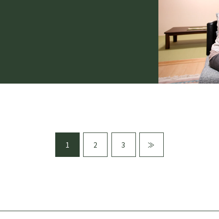
1
2
3
≫