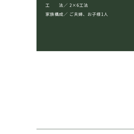
工 法
2×6工法
家族構成
ご夫婦、お子様1人