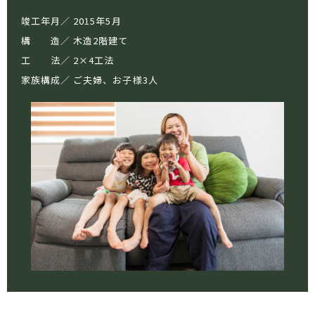
竣工年月
2015年5月
構 造
木造2階建て
工 法
2×4工法
家族構成
ご夫婦、お子様3人