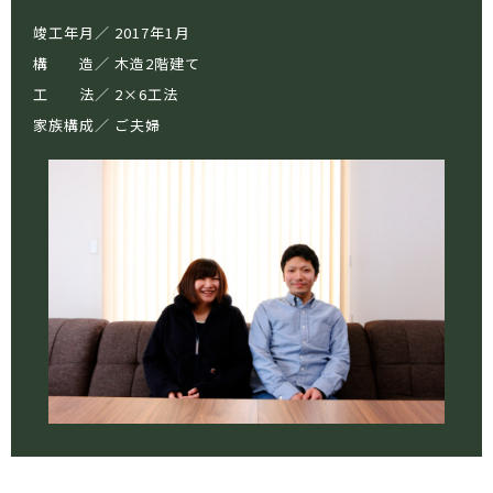
竣工年月
2017年1月
構 造
木造2階建て
工 法
2×6工法
家族構成
ご夫婦