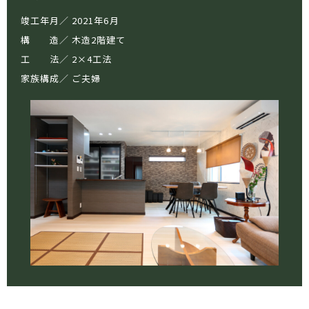
竣工年月
2021年6月
構 造
木造2階建て
工 法
2×4工法
家族構成
ご夫婦